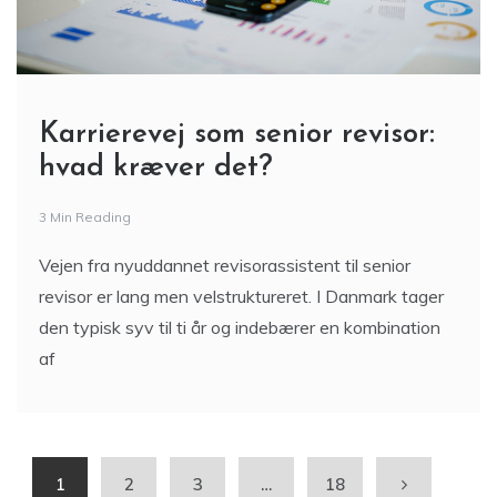
Karrierevej som senior revisor:
hvad kræver det?
3 Min Reading
Vejen fra nyuddannet revisorassistent til senior
revisor er lang men velstruktureret. I Danmark tager
den typisk syv til ti år og indebærer en kombination
af
1
2
3
…
18