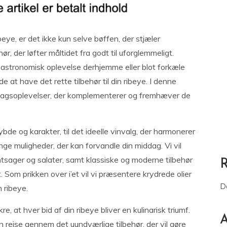
eye, er det ikke kun selve bøffen, der stjæler
r, der løfter måltidet fra godt til uforglemmeligt.
stronomisk oplevelse derhjemme eller blot forkæle
 at have det rette tilbehør til din ribeye. I denne
 smagsoplevelser, der komplementerer og fremhæver de
ybde og karakter, til det ideelle vinvalg, der harmonerer
ge muligheder, der kan forvandle din middag. Vi vil
tsager og salater, samt klassiske og moderne tilbehør
 Som prikken over i’et vil vi præsentere krydrede olier
D
n ribeye.
re, at hver bid af din ribeye bliver en kulinarisk triumf.
A
n rejse gennem det uundværlige tilbehør, der vil gøre