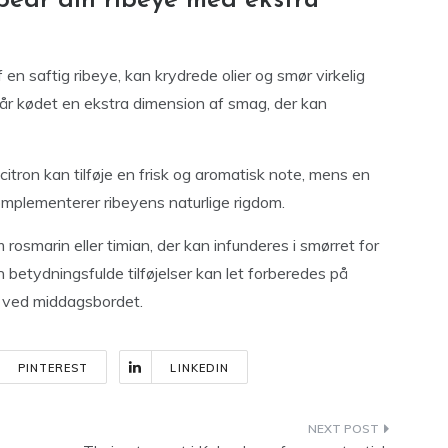
rbedr din ribeye med ekstra
en saftig ribeye, kan krydrede olier og smør virkelig
 får kødet en ekstra dimension af smag, der kan
itron kan tilføje en frisk og aromatisk note, mens en
r komplementerer ribeyens naturlige rigdom.
osmarin eller timian, der kan infunderes i smørret for
 betydningsfulde tilføjelser kan let forberedes på
r ved middagsbordet.
PINTEREST
LINKEDIN