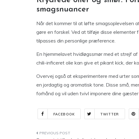
Krydrede olier og smør: Fo
smagsnuancer
Når det kommer til at løfte smagsoplevelsen af 
gøre en forskel. Ved at tilføje disse elementer
tilpasses din personlige præference.
En hjemmelavet hvidløgssmør med et strejf af c
chili-inficeret olie kan give et pikant kick, de
Overvej også at eksperimentere med urter som r
en jordagtig og aromatisk tone. Disse små, men
forhånd og vil uden tvivl imponere dine gæste
FACEBOOK
TWITTER
Indlægsnavigation