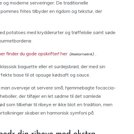
e og moderne serveringer. De traditionelle
 pommes frites tilbyder en rigdom og tekstur, der
d potatoes med krydderurter og trøffelolie samt søde
 gourmetbordene.
r finder du gode opskrifter! her
.
 klassisk baguette eller et surdejsbrød, der med sin
fekte base til at opsuge kødsaft og sauce.
an man overveje at servere små, hjemmebagte focaccia-
eboller, der tilføjer en let sødme til det samlede
 som tilbehør til ribeye er ikke blot en tradition, men
fortolkninger skaber en harmonisk symfoni på