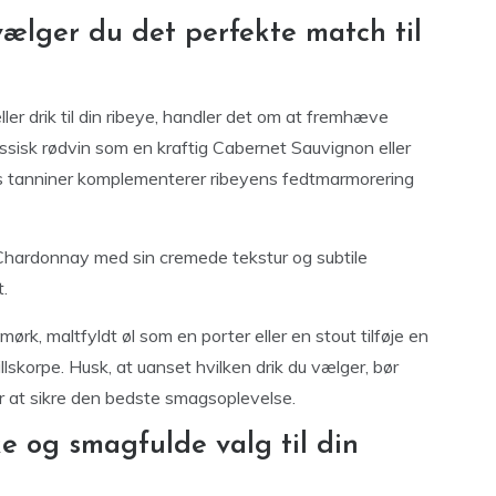
vælger du det perfekte match til
ler drik til din ribeye, handler det om at fremhæve
ssisk rødvin som en kraftig Cabernet Sauvignon eller
res tanniner komplementerer ribeyens fedtmarmorering
 Chardonnay med sin cremede tekstur og subtile
.
 mørk, maltfyldt øl som en porter eller en stout tilføje en
skorpe. Husk, at uanset hvilken drik du vælger, bør
or at sikre den bedste smagsoplevelse.
ke og smagfulde valg til din