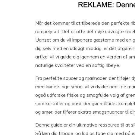
Når det kommer til at tilberede den perfekte rib
rampelyset. Det er ofte det nøje udvalgte tilbehø
Uanset om du vil imponere gæsterne med en ga
dig selv med en udsøgt middag, er det afgørende
artikel vil vi guide dig igennem en verden af
naturlige kvaliteter ved en saftig ribeye.
Fra perfekte saucer og marinader, der tilføjer d
med kødets rige smag, vil vi dykke ned i de man
også udforske friske og smagfulde valg af grøn
som kartofler og brød, der gør måltidet komplet.
og smør, der tilfører ekstra smagsnuancer til di
Denne guide er din ultimative ressource til at sik
Så læn dig tilbage, og lad os tage dig med på e