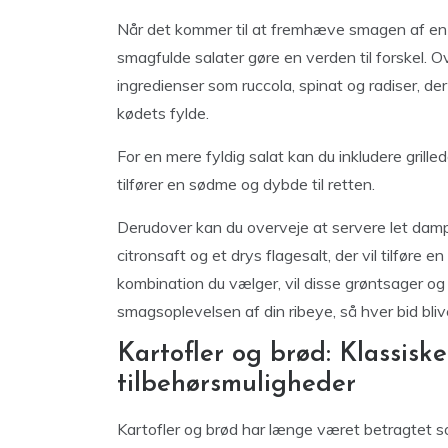
Når det kommer til at fremhæve smagen af en p
smagfulde salater gøre en verden til forskel. Ov
ingredienser som ruccola, spinat og radiser, 
kødets fylde.
For en mere fyldig salat kan du inkludere grill
tilfører en sødme og dybde til retten.
Derudover kan du overveje at servere let dampet
citronsaft og et drys flagesalt, der vil tilføre e
kombination du vælger, vil disse grøntsager og s
smagsoplevelsen af din ribeye, så hver bid bli
Kartofler og brød: Klassis
tilbehørsmuligheder
Kartofler og brød har længe været betragtet so