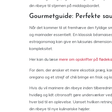
din ribeye til stjernen på middagsbordet.
Gourmetguide: Perfekte sau
Når det kommer til at fremhæve den fyldige sma
og marinader essentielt. En klassisk béarnais
estragonsmag kan give en luksuriøs dimension 
kompleksitet.
Her kan du læse
mere om opskrifter på flødeka
For dem, der ønsker et mere eksotisk præg, kan 
oregano og et strejf af chili bringe en frisk og
Hvis du vil marinere din ribeye inden tilberedni
hvidløg og lidt citronsaft gøre underværker ved
hver bid til en oplevelse. Uanset hvilken retni
din ribeye til nye kulinariske højder.