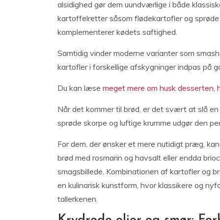
alsidighed gør dem uundværlige i både klassisk
kartoffelretter såsom flødekartofler og sprøde
komplementerer kødets saftighed.
Samtidig vinder moderne varianter som smashe
kartofler i forskellige afskygninger indpas på
Du kan læse
meget mere om husk desserten, he
Når det kommer til brød, er det svært at slå en
sprøde skorpe og luftige krumme udgør den per
For dem, der ønsker et mere nutidigt præg, k
brød med rosmarin og havsalt eller endda brioch
smagsbillede. Kombinationen af kartofler og brød
en kulinarisk kunstform, hvor klassikere og ny
tallerkenen.