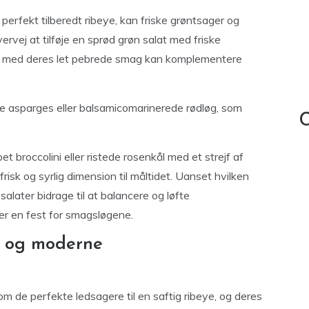
erfekt tilberedt ribeye, kan friske grøntsager og
ervej at tilføje en sprød grøn salat med friske
der med deres let pebrede smag kan komplementere
ede asparges eller balsamicomarinerede rødløg, som
C
 broccolini eller ristede rosenkål med et strejf af
n frisk og syrlig dimension til måltidet. Uanset hvilken
alater bidrage til at balancere og løfte
ver en fest for smagsløgene.
ke og moderne
m de perfekte ledsagere til en saftig ribeye, og deres