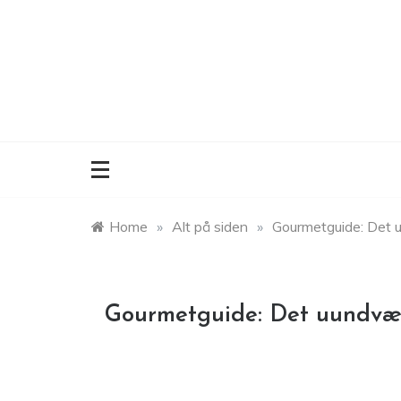
Skip
to
content
Home
»
Alt på siden
»
Gourmetguide: Det uu
Gourmetguide: Det uundværli