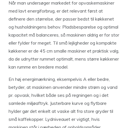
Når man undersøger markedet for opvaskemaskiner
med lavt energiforbrug, er det relevant først at
definere den størrelse, der passer bedst til køkkenet
og husholdningens behov. Pladsbesparelse og optimal
kapacitet må balanceres, så maskinen aldrig er for stor
eller fylder for meget. Til små lejligheder og kompakte
køkkener er de 45 cm smalle maskiner et praktisk valg,
da de udnytter rummet optimalt, mens større køkkener
kan rumme en bredere model.
En høj energimærkning, eksempelvis A eller bedre,
betyder, at maskinen anvender mindre strøm og vand
pr. opvask, hvilket både ses på regningen og i det
samlede miljøaftryk. Justerbare kurve og flytbare
hylder gør det enkelt at vaske alt fra store gryder til
små kaffekopper. Lydniveauet er vigtigt, hvis
maskinen står i nærheden af opholdsområder.