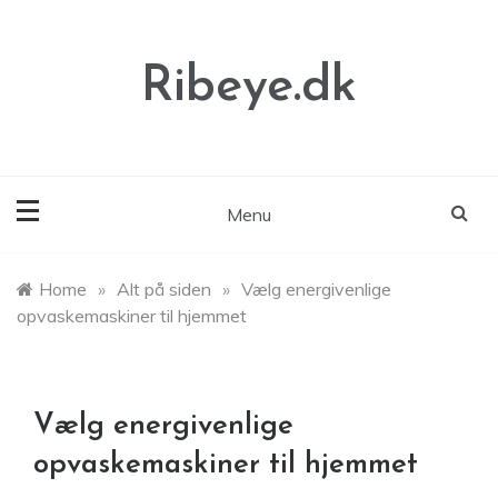
Skip
to
content
Ribeye.dk
Menu
Home
»
Alt på siden
»
Vælg energivenlige
opvaskemaskiner til hjemmet
Vælg energivenlige
opvaskemaskiner til hjemmet