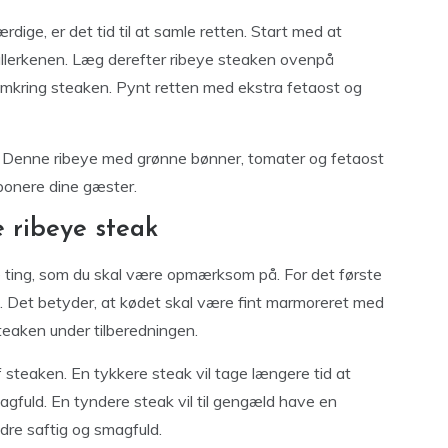
ige, er det tid til at samle retten. Start med at
allerkenen. Læg derefter ribeye steaken ovenpå
mkring steaken. Pynt retten med ekstra fetaost og
m. Denne ribeye med grønne bønner, tomater og fetaost
mponere dine gæster.
e ribeye steak
le ting, som du skal være opmærksom på. For det første
et. Det betyder, at kødet skal være fint marmoreret med
steaken under tilberedningen.
teaken. En tykkere steak vil tage længere tid at
agfuld. En tyndere steak vil til gengæld have en
ndre saftig og smagfuld.