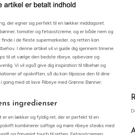
g, der egner sig perfekt til en lækker middagsret.
bønner, tomater og fetaostcreme, og er både nem og
 finde i de fleste supermarkeder, og retten kan
ehov. I denne artikel vil vi guide dig igennem trinene
ips til at vælge den bedste ribeye, opbevare og
ig. Vi vil også give dig inspiration til tilbehør og
iationer af opskriften, så du kan tilpasse den til dine
e i gang med at lave Ribeye med Grønne Bønner,
dens ingredienser
D
 en lækker og fyldig ret, der er perfekt til en
pskrift kombinerer saftige og møre ribeye steaks med
A
undt og farverigt touch til retten. Fetaostcremen