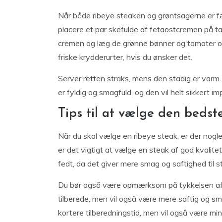
Når både ribeye steaken og grøntsagerne er færd
placere et par skefulde af fetaostcremen på t
cremen og læg de grønne bønner og tomater o
friske krydderurter, hvis du ønsker det.
Server retten straks, mens den stadig er var
er fyldig og smagfuld, og den vil helt sikkert i
Tips til at vælge den bedst
Når du skal vælge en ribeye steak, er der nog
er det vigtigt at vælge en steak af god kvalit
fedt, da det giver mere smag og saftighed til 
Du bør også være opmærksom på tykkelsen af s
tilberede, men vil også være mere saftig og sm
kortere tilberedningstid, men vil også være mi