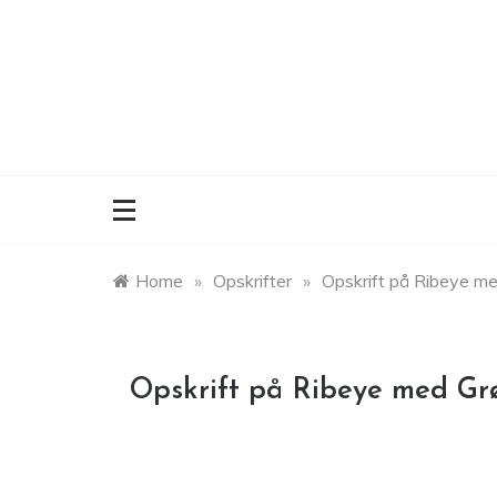
Skip
to
content
Home
»
Opskrifter
»
Opskrift på Ribeye m
Opskrift på Ribeye med Gr