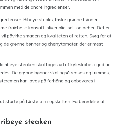
 sammen med de andre ingredienser.
ngredienser: Ribeye steaks, friske grønne bønner,
eme fraiche, citronsaft, olivenolie, salt og peber. Det er
 vil påvirke smagen og kvaliteten af retten. Sørg for at
ælg de grønne bønner og cherrytomater, der er mest
a ribeye steaken skal tages ud af køleskabet i god tid,
redes. De grønne bønner skal også renses og trimmes,
ostcremen kan laves på forhånd og opbevares i
l at starte på første trin i opskriften: Forberedelse af
f ribeye steaken