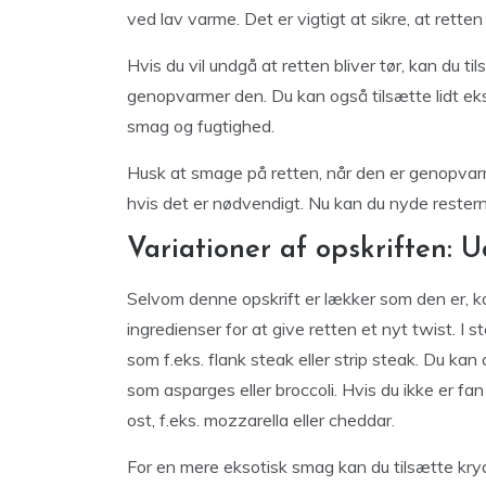
ved lav varme. Det er vigtigt at sikre, at rette
Hvis du vil undgå at retten bliver tør, kan du ti
genopvarmer den. Du kan også tilsætte lidt ekst
smag og fugtighed.
Husk at smage på retten, når den er genopvarme
hvis det er nødvendigt. Nu kan du nyde rester
Variationer af opskriften: U
Selvom denne opskrift er lækker som den er, k
ingredienser for at give retten et nyt twist. I
som f.eks. flank steak eller strip steak. Du k
som asparges eller broccoli. Hvis du ikke er f
ost, f.eks. mozzarella eller cheddar.
For en mere eksotisk smag kan du tilsætte krydd