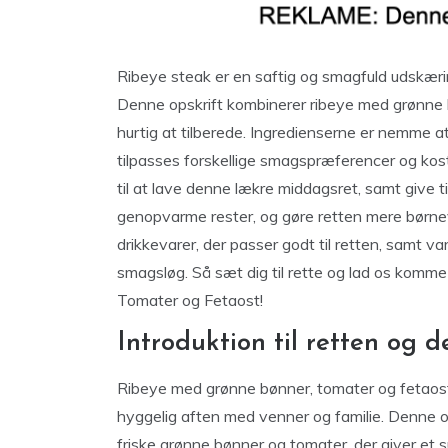
Ribeye steak er en saftig og smagfuld udskærin
Denne opskrift kombinerer ribeye med grønne 
hurtig at tilberede. Ingredienserne er nemme at
tilpasses forskellige smagspræferencer og kostb
til at lave denne lækre middagsret, samt give t
genopvarme rester, og gøre retten mere børnevenl
drikkevarer, der passer godt til retten, samt var
smagsløg. Så sæt dig til rette og lad os komm
Tomater og Fetaost!
Introduktion til retten og 
Ribeye med grønne bønner, tomater og fetaost er
hyggelig aften med venner og familie. Denne o
friske grønne bønner og tomater, der giver et s