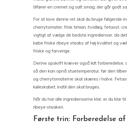
tilfører en cremet og salt smag, der går godt
For at lave denne ret skal du bruge følgende i
cherrytomater, frisk timian, hvidløg, fetaost, cr
vigtigt at vælge de bedste ingredienser, da det
købe friske ribeye steaks af høj kvalitet og v
friske og farverige.
Denne opskrift kræver også lidt forberedelse, d
så den kan opnå stuetemperatur, før den tilbe
og cherrytomaterne skal skæres i halve. Feta
køleskabet, indtil den skal bruges.
Når du har alle ingredienserne klar, er du klar ti
ribeye steaken.
Første trin: Forberedelse a