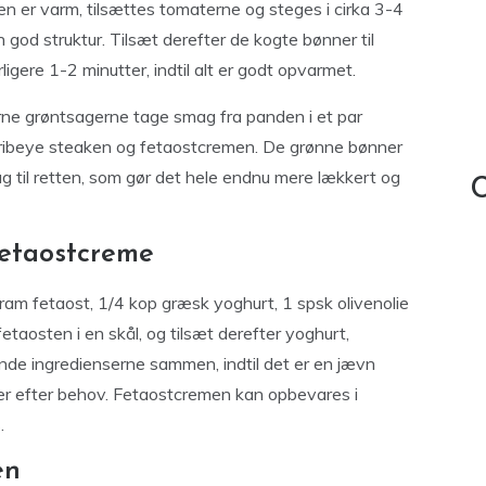
en er varm, tilsættes tomaterne og steges i cirka 3-4
en god struktur. Tilsæt derefter de kogte bønner til
ere 1-2 minutter, indtil alt er godt opvarmet.
erne grøntsagerne tage smag fra panden i et par
ribeye steaken og fetaostcremen. De grønne bønner
mag til retten, som gør det hele endnu mere lækkert og
C
 fetaostcreme
ram fetaost, 1/4 kop græsk yoghurt, 1 spsk olivenolie
etaosten i en skål, og tilsæt derefter yoghurt,
blande ingredienserne sammen, indtil det er en jævn
er efter behov. Fetaostcremen kan opbevares i
.
en