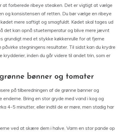
er at forberede ribeye steaken. Det er vigtigt at vælge
gen og konsistensen af retten. Du bør vælge en ribeye
 kødet mere saftigt og smagfuldt. Kødet skal tages ud
 så det kan opnå stuetemperatur og blive mere jævnt
res grundigt med et stykke køkkenrulle for at fjerne
påvirke stegningens resultater. Til sidst kan du krydre
 krydderier, inden du går videre til andet trin, som er
f grønne bønner og tomater
okusere på tilberedningen af de grønne bønner og
ne enderne. Bring en stor gryde med vand i kog og
rka 4-5 minutter, eller indtil de er møre, men stadig har
erne ved at skære dem i halve. Varm en stor pande op