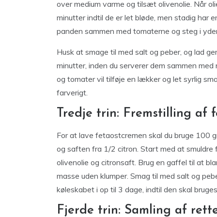
over medium varme og tilsæt olivenolie. Når oli
minutter indtil de er let bløde, men stadig har 
panden sammen med tomaterne og steg i yderlig
Husk at smage til med salt og peber, og lad g
minutter, inden du serverer dem sammen med 
og tomater vil tilføje en lækker og let syrlig s
farverigt.
Tredje trin: Fremstilling af
For at lave fetaostcremen skal du bruge 100 g
og saften fra 1/2 citron. Start med at smuldre f
olivenolie og citronsaft. Brug en gaffel til at 
masse uden klumper. Smag til med salt og peb
køleskabet i op til 3 dage, indtil den skal bruges
Fjerde trin: Samling af rett