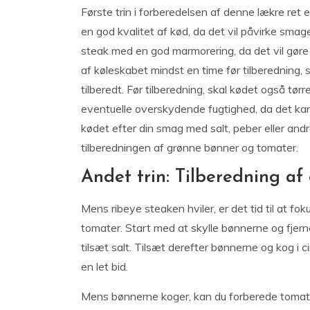
Første trin i forberedelsen af denne lækre ret 
en god kvalitet af kød, da det vil påvirke sma
steak med en god marmorering, da det vil gøre
af køleskabet mindst en time før tilberedning,
tilberedt. Før tilberedning, skal kødet også tør
eventuelle overskydende fugtighed, da det kan 
kødet efter din smag med salt, peber eller andre
tilberedningen af grønne bønner og tomater.
Andet trin: Tilberedning a
Mens ribeye steaken hviler, er det tid til at f
tomater. Start med at skylle bønnerne og fjer
tilsæt salt. Tilsæt derefter bønnerne og kog i ci
en let bid.
Mens bønnerne koger, kan du forberede tomat