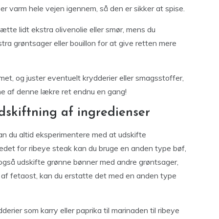
n er varm hele vejen igennem, så den er sikker at spise.
lsætte lidt ekstra olivenolie eller smør, mens du
ra grøntsager eller bouillon for at give retten mere
t, og juster eventuelt krydderier eller smagsstoffer,
ne af denne lækre ret endnu en gang!
dskiftning af ingredienser
an du altid eksperimentere med at udskifte
 stedet for ribeye steak kan du bruge en anden type bøf,
an også udskifte grønne bønner med andre grøntsager,
an af fetaost, kan du erstatte det med en anden type
erier som karry eller paprika til marinaden til ribeye