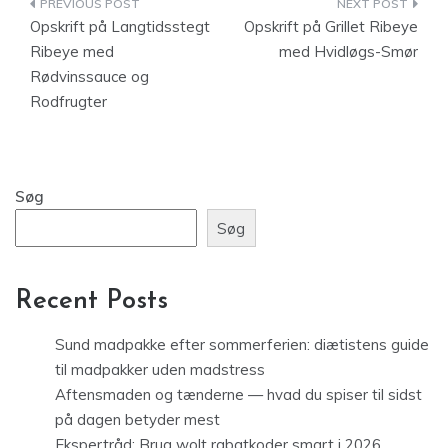
Indlægsnavigation
Opskrift på Langtidsstegt
Opskrift på Grillet Ribeye
Ribeye med
med Hvidløgs-Smør
Rødvinssauce og
Rodfrugter
Søg
Søg
Recent Posts
Sund madpakke efter sommerferien: diætistens guide
til madpakker uden madstress
Aftensmaden og tænderne — hvad du spiser til sidst
på dagen betyder mest
Ekspertråd: Brug wolt rabatkoder smart i 2026