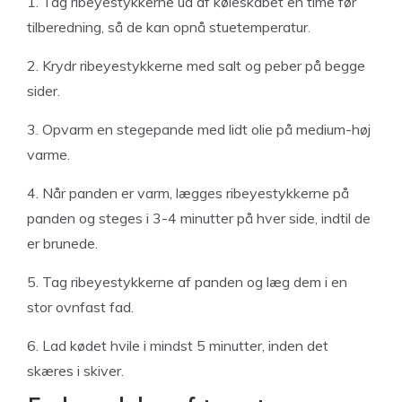
1. Tag ribeyestykkerne ud af køleskabet en time før
tilberedning, så de kan opnå stuetemperatur.
2. Krydr ribeyestykkerne med salt og peber på begge
sider.
3. Opvarm en stegepande med lidt olie på medium-høj
varme.
4. Når panden er varm, lægges ribeyestykkerne på
panden og steges i 3-4 minutter på hver side, indtil de
er brunede.
5. Tag ribeyestykkerne af panden og læg dem i en
stor ovnfast fad.
6. Lad kødet hvile i mindst 5 minutter, inden det
skæres i skiver.