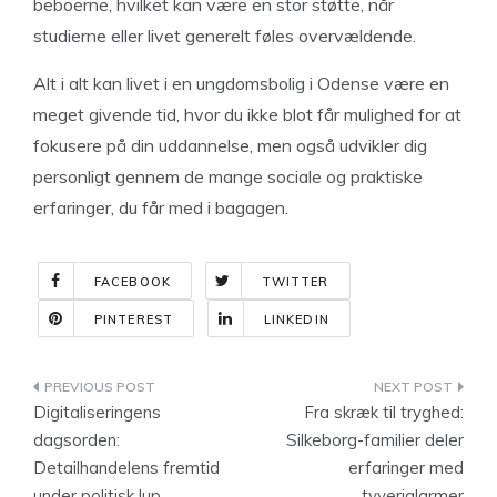
beboerne, hvilket kan være en stor støtte, når
studierne eller livet generelt føles overvældende.
Alt i alt kan livet i en ungdomsbolig i Odense være en
meget givende tid, hvor du ikke blot får mulighed for at
fokusere på din uddannelse, men også udvikler dig
personligt gennem de mange sociale og praktiske
erfaringer, du får med i bagagen.
FACEBOOK
TWITTER
PINTEREST
LINKEDIN
Indlægsnavigation
Digitaliseringens
Fra skræk til tryghed:
dagsorden:
Silkeborg-familier deler
Detailhandelens fremtid
erfaringer med
under politisk lup
tyverialarmer