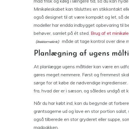
mad frisk og kølig i længere tid, så du kan ny
Minikøleskabet kan tilsluttes en stikkontakt el
også designet til at være kompakt og let, så d
modeller har endda indbygget opbevaring til bes
behøver, samlet på ét sted.
Brug af et minikøl
måde at tage kontrol over dine mål
Planlægning af ugens målti
At planlægge ugens måltider kan være en udfo
gøres meget nemmere. Først og fremmest skal d
sørge for at købe de nødvendige ingredienser.
fra, hvad der er i sæson, og således undgå at 
Når du har købt ind, kan du begynde at forber
grøntsagerne ud og lave en stor portion salat,
også tilberede en stor gryderet eller suppe, s
madpakken.