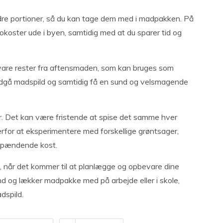
indre portioner, så du kan tage dem med i madpakken. På
koster ude i byen, samtidig med at du sparer tid og
evare rester fra aftensmaden, som kan bruges som
ndgå madspild og samtidig få en sund og velsmagende
er. Det kan være fristende at spise det samme hver
erfor at eksperimentere med forskellige grøntsager,
g spændende kost.
lp, når det kommer til at planlægge og opbevare dine
und og lækker madpakke med på arbejde eller i skole,
dspild.