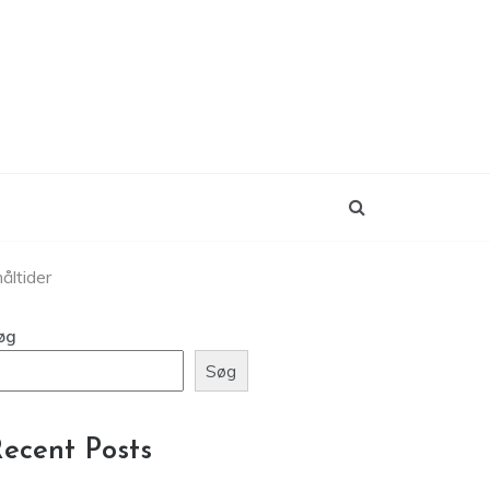
åltider
øg
Søg
ecent Posts