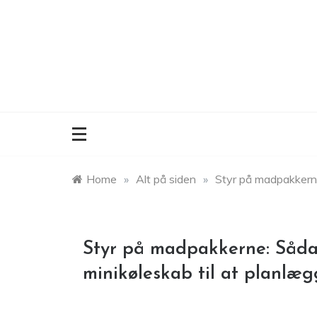
Skip
to
content
Home
»
Alt på siden
»
Styr på madpakkerne
Styr på madpakkerne: Såda
minikøleskab til at planlæ