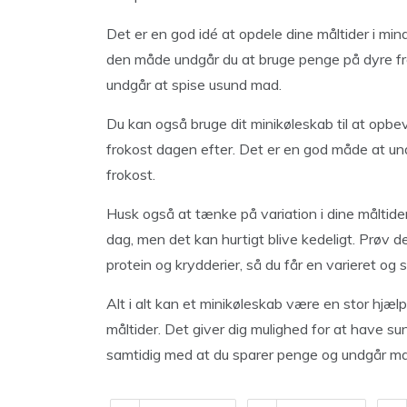
Det er en god idé at opdele dine måltider i m
den måde undgår du at bruge penge på dyre fro
undgår at spise usund mad.
Du kan også bruge dit minikøleskab til at opb
frokost dagen efter. Det er en god måde at u
frokost.
Husk også at tænke på variation i dine måltid
dag, men det kan hurtigt blive kedeligt. Prøv d
protein og krydderier, så du får en varieret o
Alt i alt kan et minikøleskab være en stor hjæ
måltider. Det giver dig mulighed for at have s
samtidig med at du sparer penge og undgår ma