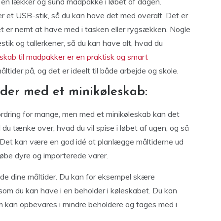
de en lækker og sund madpakke i løbet af dagen.
ler et USB-stik, så du kan have det med overalt. Det er
et er nemt at have med i tasken eller rygsækken. Nogle
tik og tallerkener, så du kan have alt, hvad du
eskab til madpakker er en praktisk og smart
tider på, og det er ideelt til både arbejde og skole.
der med et minikøleskab:
rdring for mange, men med et minikøleskab kan det
u tænke over, hvad du vil spise i løbet af ugen, og så
 Det kan være en god idé at planlægge måltiderne ud
købe dyre og importerede varer.
ede dine måltider. Du kan for eksempel skære
 som du kan have i en beholder i køleskabet. Du kan
om kan opbevares i mindre beholdere og tages med i