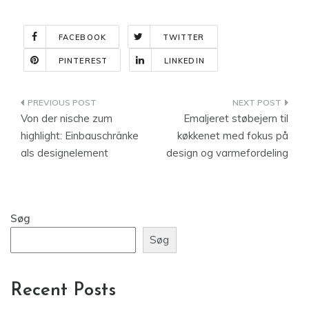
FACEBOOK
TWITTER
PINTEREST
LINKEDIN
Indlægsnavigation
Von der nische zum
Emaljeret støbejern til
highlight: Einbauschränke
køkkenet med fokus på
als designelement
design og varmefordeling
Søg
Søg
Recent Posts