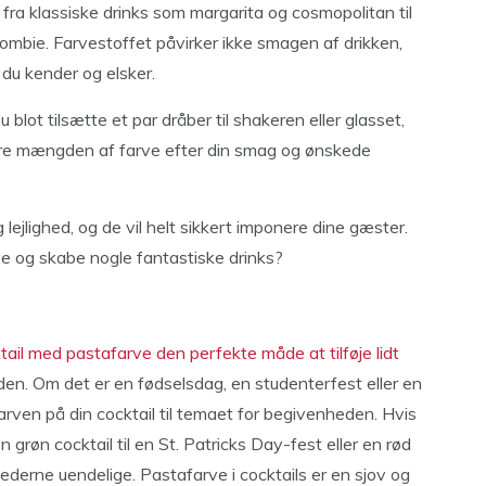
s, fra klassiske drinks som margarita og cosmopolitan til
mbie. Farvestoffet påvirker ikke smagen af ​​drikken,
du kender og elsker.
du blot tilsætte et par dråber til shakeren eller glasset,
tere mængden af ​​farve efter din smag og ønskede
g lejlighed, og de vil helt sikkert imponere dine gæster.
e og skabe nogle fantastiske drinks?
ktail med pastafarve den perfekte måde at tilføje lidt
den. Om det er en fødselsdag, en studenterfest eller en
arven på din cocktail til temaet for begivenheden. Hvis
n grøn cocktail til en St. Patricks Day-fest eller en rød
ighederne uendelige. Pastafarve i cocktails er en sjov og