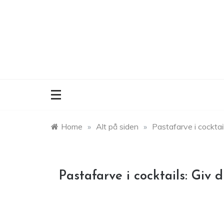
Skip
to
content
Home
»
Alt på siden
»
Pastafarve i cocktail
Pastafarve i cocktails: Giv d