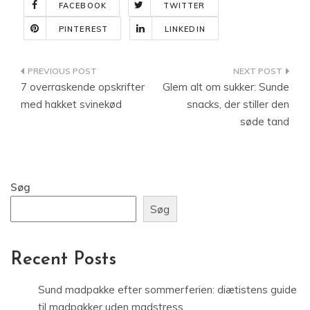
FACEBOOK
TWITTER
PINTEREST
LINKEDIN
Indlægsnavigation
7 overraskende opskrifter
Glem alt om sukker: Sunde
med hakket svinekød
snacks, der stiller den
søde tand
Søg
Søg
Recent Posts
Sund madpakke efter sommerferien: diætistens guide
til madpakker uden madstress