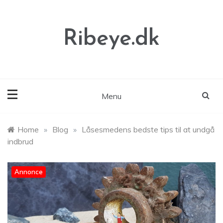
Skip
to
content
Ribeye.dk
Menu
Home
»
Blog
»
Låsesmedens bedste tips til at undgå
indbrud
Annonce