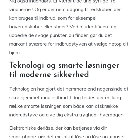
Kig også indendørs: Er værdifulde ting synlige fra
vinduerne? Og er der nem adgang til redskaber, der
kan bruges til indbrud, som for eksempel
haveredskaber eller stiger? Ved at identificere og
udbedre de svage punkter, du finder, gør du det
markant sværere for indbrudstyven at vælge netop dit
hjem.
Teknologi og smarte løsninger
til moderne sikkerhed
Teknologien har gjort det nemmere end nogensinde at
sikre hjemmet mod indbrud. I dag findes der en lang
række smarte løsninger, som både kan afskrække
indbrudstyve og give dig ekstra tryghed i hverdagen.
Elektroniske dørlåse, der kan betjenes via din
smartphone, gør det muligt at låse og låse op, uanset